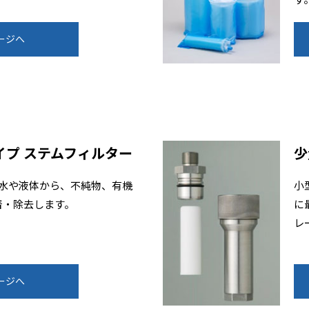
ージへ
イプ ステムフィルター
少
は水や液体から、不純物、有機
小
着・除去します。
に
レ
ージへ