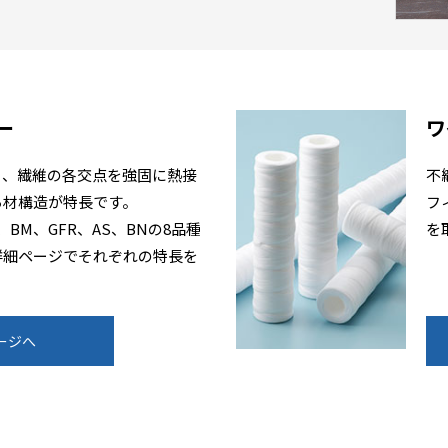
ー
ワ
り、繊維の各交点を強固に熱接
不
ろ材構造が特長です。
フ
2、BM、GFR、AS、BNの8品種
を
詳細ページでそれぞれの特長を
ージへ