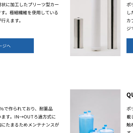
膜状に加工したプリーツ型カー
ポ
です。極細繊維を使用している
し
が行えます。
カ
ジ
ージへ
Q
0％で作られており、耐薬品
ポ
ます。IN→OUTろ過方式に
載
内にたまるためメンテナンスが
触
す