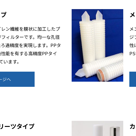
イプ
メ
ピレン繊維を膜状に加工したプ
メ
ジフィルターです。均一な孔径
ジ
ろ過精度を実現します。PPタ
性
性能を有する高精度PPタイ
P
ています。
ージへ
リーツタイプ
カ