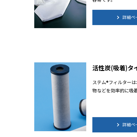
詳細ペ
活性炭(吸着)タ
ステム®フィルター
物などを効率的に吸
詳細ペ