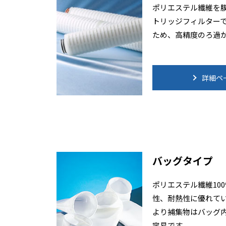
ポリエステル繊維を
トリッジフィルター
ため、高精度のろ過
詳細ペ
バッグタイプ
ポリエステル繊維10
性、耐熱性に優れてい
より捕集物はバッグ
容易です。